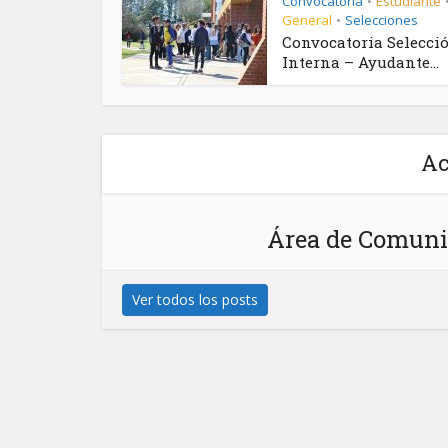
Convocatoria
Estudiante
•
General
Selecciones
•
Convocatoria Selecci
Interna – Ayudante...
Ac
Área de Comuni
Ver todos los posts