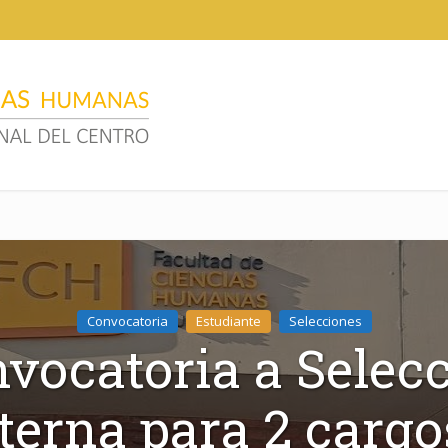
Convocatoria
Estudiante
Selecciones
vocatoria a Selec
terna para 2 cargo