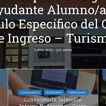
yudante Alumno/a
lo Específico del 
e Ingreso – Turis
3 años atrás
por
admin
Convocatoria
Docente
Selecciones
Convocatoria Selección