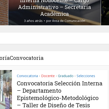
Interna Cargo Docente –
Equipo permanente de
Ingreso – Carrera Turismo
3 años atrás
por
Área de Comunicación
oríaConvocatoria
Convocatoria
Docente
Graduado
Selecciones
•
•
•
Convocatoria Selección Interna
– Departamento
Epistemológico-Metodológico
– Taller de Diseño de Tesis