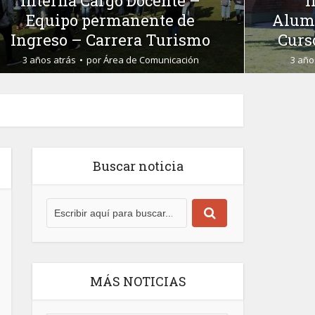
Interna – Ayudante
I
Alumna/o – Módulo General
A
Curso de Ingreso 2024-2025
Espec
3 años atrás
por
Área de Comunicación
3 año
Buscar noticia
MÁS NOTICIAS