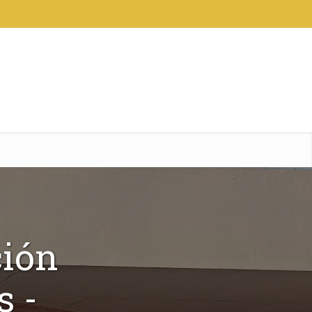
ción
s -