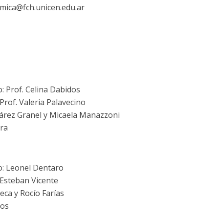
emica@fch.unicen.edu.ar
: Prof. Celina Dabidos
Prof. Valeria Palavecino
uárez Granel y Micaela Manazzoni
ira
o: Leonel Dentaro
 Esteban Vicente
eca y Rocío Farías
pos